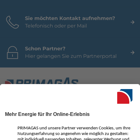
Sie möchten Kontakt aufnehmen?
Telefonisch oder per Mail
Schon Partner?
Hier gelangen Sie zum Partnerportal
Seit 1950 ist PRIMAGAS in Deutschland einer der führenden
Anbieter für Flüssiggas. Neben einer Vielzahl an innovativen
Flüssiggas-Lösungen für Privat- und Gewerbekunden
überzeugen wir vor allem mit ausgezeichnetem Service und
kompetenter Beratung. Von der Gasheizung oder einem
Flüssiggas-BHKW über Treibgas und Autogas bis hin zu LNG für