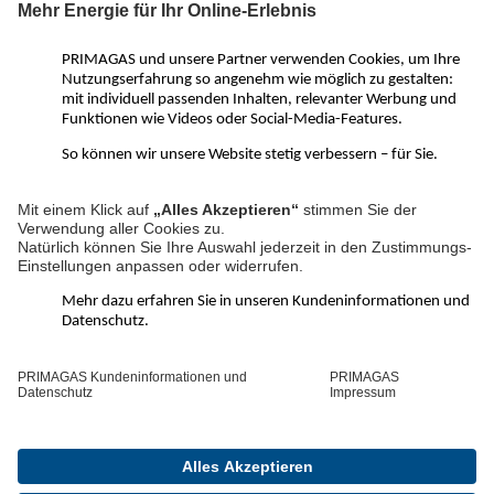
Flüssiggas-Lösungen für Privat- und Gewerbekunden
überzeugen wir vor allem mit ausgezeichnetem Service und
kompetenter Beratung. Von der Gasheizung oder einem
Flüssiggas-BHKW über Treibgas und Autogas bis hin zu LNG für
Großgewerbe – mit PRIMAGAS ist alles möglich.
PRIMAGAS Social Media Kanäle:
LinkedIn
Facebook
YouTube
Instagram
Pinterest
WhatsApp
Kanal
Über PRIMAGAS
Schnelle Hilfe
©2026 PRIMAGAS
Kontakt