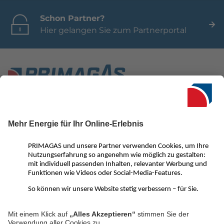
Schon Partner?
Hier gelangen Sie zum Partnerportal
Seit 1950 ist PRIMAGAS in Deutschland einer der führenden
Anbieter für Flüssiggas. Neben einer Vielzahl an innovativen
Flüssiggas-Lösungen für Privat- und Gewerbekunden
überzeugen wir vor allem mit ausgezeichnetem Service und
kompetenter Beratung. Von der Gasheizung oder einem
Flüssiggas-BHKW über Treibgas und Autogas bis hin zu LNG für
Großgewerbe – mit PRIMAGAS ist alles möglich.
PRIMAGAS Social Media Kanäle:
LinkedIn
Facebook
YouTube
Instagram
Pinterest
WhatsApp
Kanal