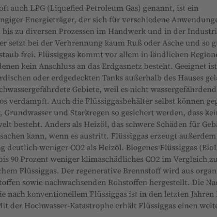
 oft auch LPG (Liquefied Petroleum Gas) genannt, ist ein
giger Energieträger, der sich für verschiedene Anwendunge
bis zu diversen Prozessen im Handwerk und in der Industri
er setzt bei der Verbrennung kaum Ruß oder Asche und so g
staub frei. Flüssiggas kommt vor allem in ländlichen Regio
 denen kein Anschluss an das Erdgasnetz besteht. Geeignet ist
irdischen oder erdgedeckten Tanks außerhalb des Hauses gel
chwassergefährdete Gebiete, weil es nicht wassergefährdend
os verdampft. Auch die Flüssiggasbehälter selbst können ge
 Grundwasser und Starkregen so gesichert werden, dass kei
elt besteht. Anders als Heizöl, das schwere Schäden für Ge
sachen kann, wenn es austritt. Flüssiggas erzeugt außerdem
 deutlich weniger CO2 als Heizöl. Biogenes Flüssiggas (Bio
bis 90 Prozent weniger klimaschädliches CO2 im Vergleich z
em Flüssiggas. Der regenerative Brennstoff wird aus organ
toffen sowie nachwachsenden Rohstoffen hergestellt. Die Na
e nach konventionellem Flüssiggas ist in den letzten Jahren 
Mit der Hochwasser-Katastrophe erhält Flüssiggas einen wei