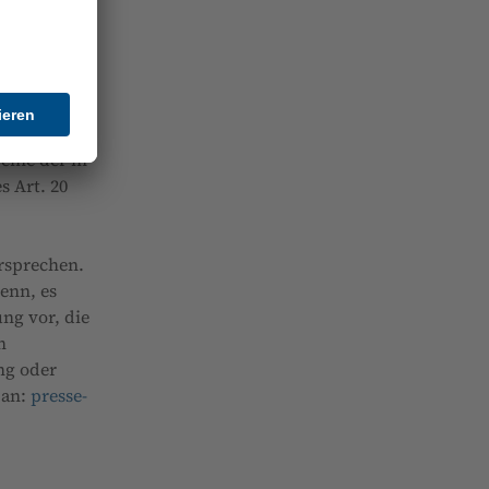
er Aretz
ezogenen
eine der in
s Art. 20
ersprechen.
enn, es
ng vor, die
n
ng oder
 an:
presse-