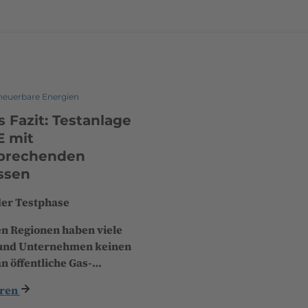
neuerbare Energien
s Fazit: Testanlage
E mit
sprechenden
ssen
der Testphase
en Regionen haben viele
und Unternehmen keinen
n öffentliche Gas-…
ren