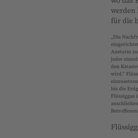
wo das 
werden k
für die
„Die Nachfr
eingerichte
Ansturm zu 
jeder einze
den Katast
wird.“ Flüs
einzusetzen
bis die Erd
Flüssiggas 
anschließen
Betroffenen
Flüssigg