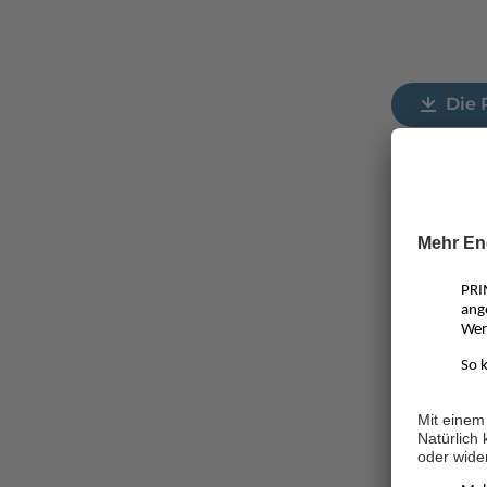
Die 
Über P
PRIMAGAS g
TÜV-geprüft
Partner für
zukunftsfäh
biogenes Fl
Propan vert
reduzierten
Mitarbeiter
den techni
Flüssiggas 