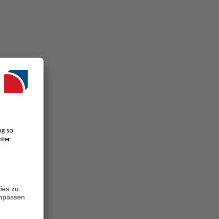
nd. Mit
er ideale
 und
2018
 Futuria
O
-
2
nnen und
artner für
d um
RIMAGAS ist