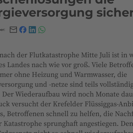
rgieversorgung siche
ber:
Teilen
Teilen
Teilen
Teilen
Sie
Sie
Sie
Sie
es
es
es
es
nach der Flutkatastrophe Mitte Juli ist in 
über
über
über
über
Email
Facebook
LinkedIn
WhatsApp
es Landes nach wie vor groß. Viele Betroff
mer ohne Heizung und Warmwasser, die
ersorgung und -netze sind teils vollständi
t. Der Wiederaufbau wird noch Monate dau
ck versucht der Krefelder Flüssiggas-Anbi
, Betroffenen schnell zu helfen, die Nachf
r Katastrophe sprunghaft angestiegen. Den