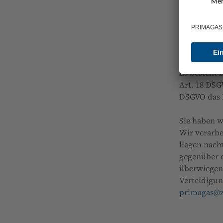
ein Joint V
Gruppe.
Sie haben d
Daten sowie
Es besteht 
Art. 18 DSG
DSGVO das R
Sie haben w
Wir verarbe
liegen nach
gegenüber d
überwiegen
Verteidigun
primagas@z