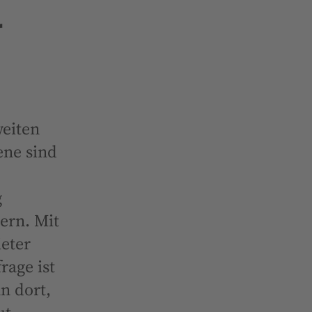
r
weiten
ene sind
g
ern. Mit
eter
rage ist
n dort,