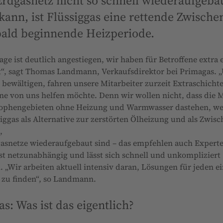
Erdgasnetz nicht so schnell wiederaufgeba
ann, ist Flüssiggas eine rettende Zwische
 bald beginnende Heizperiode.
age ist deutlich angestiegen, wir haben für Betroffene extra 
t“, sagt Thomas Landmann, Verkaufsdirektor bei Primagas.
bewältigen, fahren unsere Mitarbeiter zurzeit Extraschichte
lne von uns helfen möchte. Denn wir wollen nicht, dass die 
rophengebieten ohne Heizung und Warmwasser dastehen, wen
siggas als Alternative zur zerstörten Ölheizung und als Zwis
,
gasnetze wiederaufgebaut sind – das empfehlen auch Expert
ist netzunabhängig und lässt sich schnell und unkompliziert
. „Wir arbeiten aktuell intensiv daran, Lösungen für jeden e
 zu finden“, so Landmann.
as: Was ist das eigentlich?