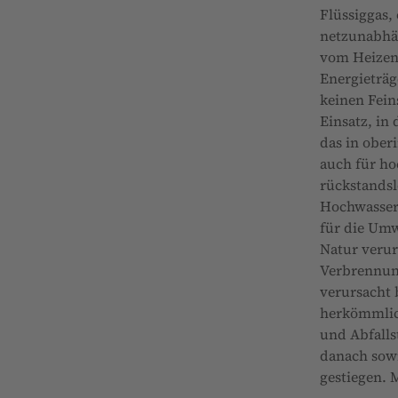
Flüssiggas,
netzunabhän
vom Heizen 
Energieträg
keinen Fein
Einsatz, in
das in ober
auch für ho
rückstandsl
Hochwasser,
für die Umw
Natur verur
Verbrennung
verursacht 
herkömmlich
und Abfalls
danach sowi
gestiegen. 