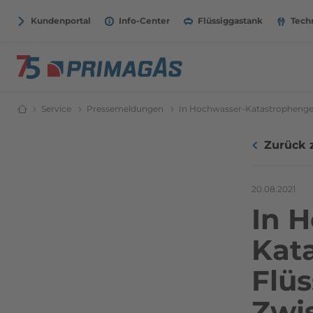
Kundenportal
Info-Center
Flüssiggastank
Tech
Service
Über PRIMAGAS
Pressemeldungen
Pressemeldungen | PRIMAGAS®
In Hochwasser-Katastrophengebi
Flüssiggasanbieter PRIMAGAS®
Zurück 
20.08.2021
In 
Kat
Flüs
Zwi