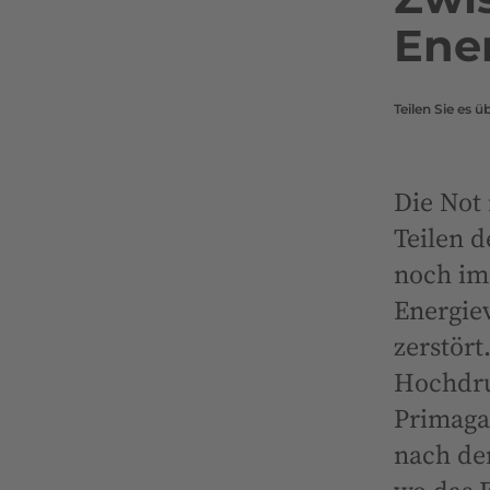
Ene
Teilen Sie es ü
Die Not 
Teilen d
noch im
Energiev
zerstör
Hochdru
Primagas
nach de