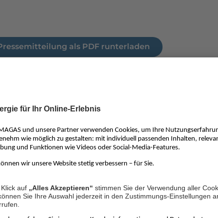
Pressemitteilung als PDF runterladen
RIMAGAS:
ehört zu den führenden Flüssiggas-Anbietern in Deutschla
er Servicequalität und Kundenzufriedenheit ist PRIMAGAS d
 alle Privathaushalte und Betriebe, die auf netzunabhängige
ige Energien setzen. PRIMAGAS führte als erster Versorger 
üssiggas in Deutschland ein, das seit 2023 unter dem Namen
rieben wird. Das Unternehmen arbeitet aktiv an weiteren C
 und nachhaltigen Energielösungen. Rund 250 Mitarbeiteri
 im Innen- und Außendienst sowie weit über 3.000 Vertriebsp
schen Kundendienst beraten kompetent in allen Fragen run
und gewährleisten eine zeitnahe und sichere Versorgung. P