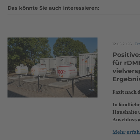
Das könnte Sie auch interessieren:
12.05.2026 •
Er
Positive
für rDM
vielver
Ergebni
Fazit nach 
In ländlich
Haushalte 
Anschluss a
Mehr erfah