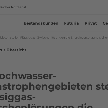
nischer Notdienst
Bestandskunden
Futuria
Privat
Ge
eten stellen Flüssiggas- Zwischenlösungen die Energieversorgung sicher
zur Übersicht
Hochwasser-
astrophengebieten ste
siggas-
schenlösungen die