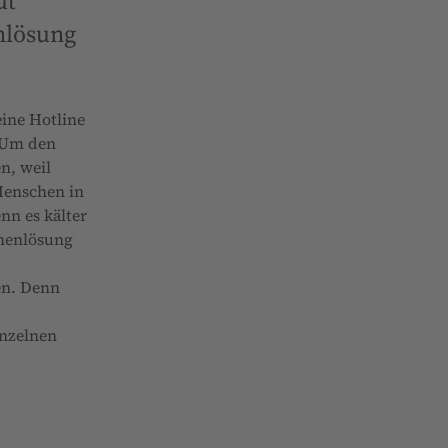
ut
nlösung
eine Hotline
 „Um den
n, weil
Menschen in
n es kälter
chenlösung
en. Denn
inzelnen