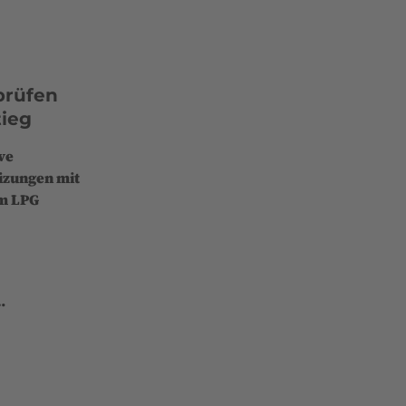
prüfen
tieg
ve
izungen mit
m LPG
…