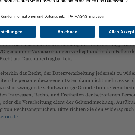
enture der niederländischen SHV Energy N.V. und der Krefeld
as Recht auf Auskunft über die Sie betreffenden personenb
 auf Berichtigung unrichtiger Daten oder auf Löschung.
zudem das Recht auf Einschränkung der Verarbeitung, wenn 
VO genannten Voraussetzungen vorliegt und in den Fällen de
echt auf Datenübertragbarkeit.
eiterhin das Recht, der Datenverarbeitung jederzeit zu wid
iten die personenbezogenen Daten dann nicht mehr, es sei d
weisbar zwingende schutzwürdige Gründe für die Verarbeitu
en Interessen, Rechte und Freiheiten der betroffenen Perso
, oder die Verarbeitung dient der Geltendmachung, Ausübu
g von Rechtsansprüchen. Bitte richten Sie den Widerspruch
eron.de