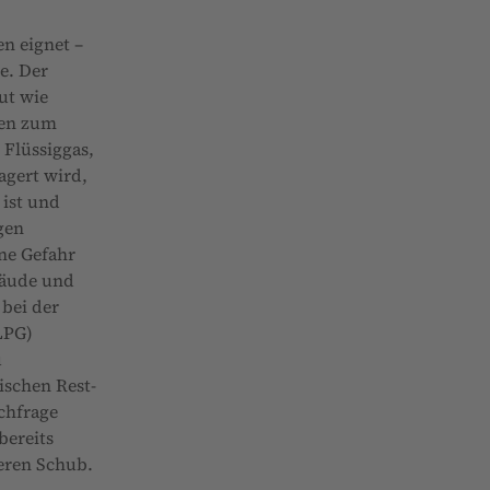
n eignet –
e. Der
ut wie
nen zum
 Flüssiggas,
agert wird,
 ist und
gen
ne Gefahr
bäude und
 bei der
LPG)
u
ischen Rest-
chfrage
bereits
teren Schub.