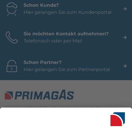
Schon Kunde?
Hier gelangen Sie zum Kundenportal
Sie möchten Kontakt aufnehmen?
Telefonisch oder per Mail
Schon Partner?
Hier gelangen Sie zum Partnerportal
Seit 1950 ist PRIMAGAS in Deutschland einer der führenden
Anbieter für Flüssiggas. Neben einer Vielzahl an innovativen
Flüssiggas-Lösungen für Privat- und Gewerbekunden
überzeugen wir vor allem mit ausgezeichnetem Service und