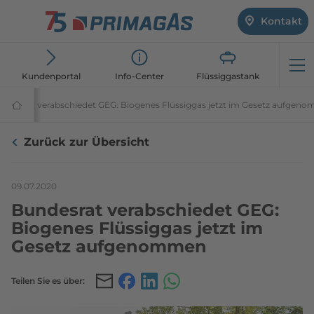
Kontakt
Öf
Kundenportal
Info-Center
Flüssiggastank
essemeldungen | PRIMAGAS®
undesrat verabschiedet GEG: Biogenes Flüssiggas jetzt im Gesetz aufgen
Flüssiggasanbieter
PRIMAGAS®
Zurück zur Übersicht
09.07.2020
Bundesrat verabschiedet GEG:
Biogenes Flüssiggas jetzt im
Gesetz aufgenommen
Teilen Sie es über:
Teilen
Teilen
Teilen
Teilen
Sie
Sie
Sie
Sie