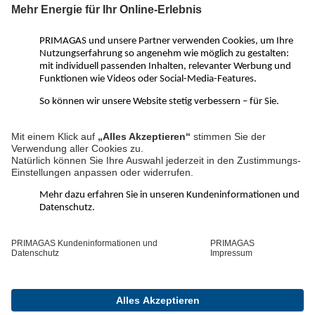
kompetenter Beratung. Von der Gasheizung oder einem
Flüssiggas-BHKW über Treibgas und Autogas bis hin zu LNG für
Großgewerbe – mit PRIMAGAS ist alles möglich.
PRIMAGAS Social Media Kanäle:
LinkedIn
Facebook
YouTube
Instagram
Pinterest
WhatsApp
Kanal
Über PRIMAGAS
Schnelle Hilfe
©2026 PRIMAGAS
Kontakt
Impressum