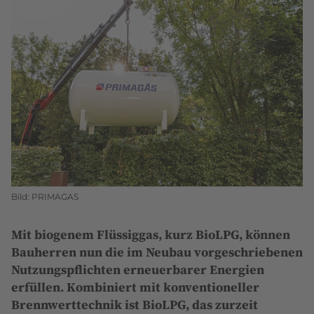
es
es
es
es
über
über
über
über
Email
Facebook
LinkedIn
WhatsApp
Bild: PRIMAGAS
Mit biogenem Flüssiggas, kurz BioLPG, können
Bauherren nun die im Neubau vorgeschriebenen
Nutzungspflichten erneuerbarer Energien
erfüllen. Kombiniert mit konventioneller
Brennwerttechnik ist BioLPG, das zurzeit