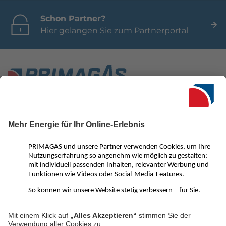
Schon Partner?
Hier gelangen Sie zum Partnerportal
Seit 1950 ist PRIMAGAS in Deutschland einer der führenden
Anbieter für Flüssiggas. Neben einer Vielzahl an innovativen
Flüssiggas-Lösungen für Privat- und Gewerbekunden
überzeugen wir vor allem mit ausgezeichnetem Service und
kompetenter Beratung. Von der Gasheizung oder einem
Flüssiggas-BHKW über Treibgas und Autogas bis hin zu LNG für
Großgewerbe – mit PRIMAGAS ist alles möglich.
PRIMAGAS Social Media Kanäle:
LinkedIn
Facebook
YouTube
Instagram
Pinterest
WhatsApp
Kanal