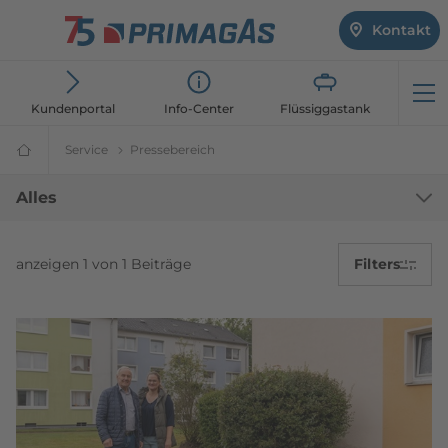
Kontakt
Öf
Kundenportal
Info-Center
Flüssiggastank
Service
Über PRIMAGAS
Pressebereich
Pressebereich | PRIMAGAS®
Flüssiggasanbieter
PRIMAGAS®
Pressebereich
Alles
anzeigen 1 von 1 Beiträge
Filters