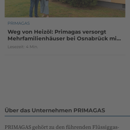
PRIMAGAS
Weg von Heizöl: Primagas versorgt
Mehrfamilienhäuser bei Osnabrück mit
Flüssiggas
Lesezeit: 4 Min.
Über das Unternehmen PRIMAGAS
PRIMAGAS gehört zu den führenden Flüssiggas-