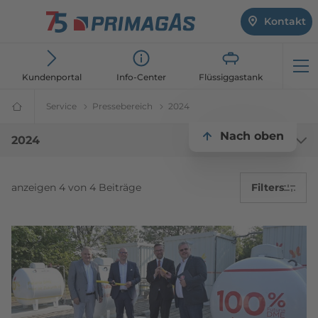
Kontakt
Öf
Kundenportal
Info-Center
Flüssiggastank
Service
Über PRIMAGAS
Pressebereich
Pressebereich | PRIMAGAS®
2024
Flüssiggasanbieter
PRIMAGAS®
2024
Nach oben
2024
anzeigen 4 von 4 Beiträge
Filters