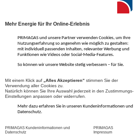
Seit 1950 ist PRIMAGAS in Deutschland einer der führenden
Anbieter für Flüssiggas. Neben einer Vielzahl an innovativen
Flüssiggas-Lösungen für Privat- und Gewerbekunden
überzeugen wir vor allem mit ausgezeichnetem Service und
kompetenter Beratung. Von der Gasheizung oder einem
Flüssiggas-BHKW über Treibgas und Autogas bis hin zu LNG für
Großgewerbe – mit PRIMAGAS ist alles möglich.
PRIMAGAS Social Media Kanäle:
LinkedIn
Facebook
YouTube
Instagram
Pinterest
WhatsApp
Kanal
Über PRIMAGAS
Schnelle Hilfe