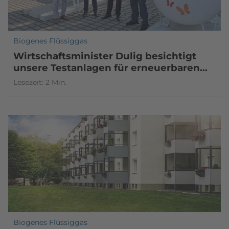
Biogenes Flüssiggas
Wirtschaftsminister Dulig besichtigt
unsere Testanlagen für erneuerbaren
Dimethylether
Lesezeit: 2 Min.
Biogenes Flüssiggas