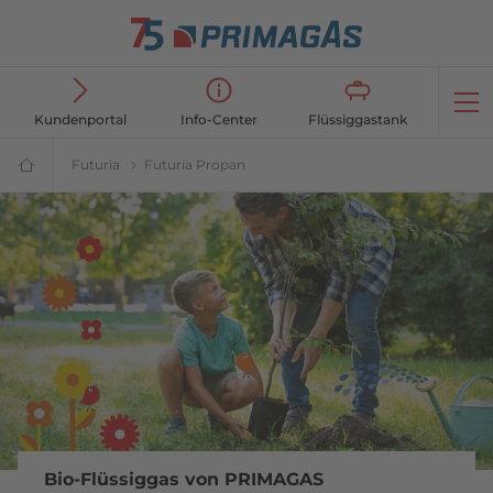
Öf
Kundenportal
Info-Center
Flüssiggastank
Futuria
Futuria | nachhaltige Energie | PRIMAGAS®
Futuria Propan
Futuria Propan - Nachhaltige Energ
Flüssiggasanbieter
PRIMAGAS®
Bio-Flüssiggas von PRIMAGAS