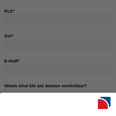
PLZ*
Ort*
E-Mail*
Wann sind Sie am besten erreichbar?
Ganztägig
Vormittags